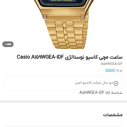
ساعت مچی کاسیو نوستالژی Casio A159WGEA-1DF
A159WGEA-1DF
برند:
casio
دو سال شرکت کاسیو اصل
شناسه کالا
A159WGEA-1DF
مشخصات