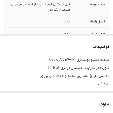
توجه توجه
قبل از تکمیل فرایند خرید از قیمت و موجودی
استعلام بگیرید
ارسال رایگان
دارد
ملیت برند
ژاپن
الارم
دارد
توضیحات
باتری قدرتمند
10ساله
ساعت کاسیو نوستالژی Casio A159WA-N1
طول عمر باتری تا چندسال (باتری CR2016)
تقویم
دارد فول
نمایش تاریخ، ماه، روز هفته و حالت شب و روز
جنس بند :
استیل ضد حساسیت و ضد زنگ
ضد آب
دارای تقویم خودکار
جنس بدنه
پلاستیک با ابکاری کروم
دارای نور صفحه
نظرات
جنس شیشه :
پلاستیک مقاوم و ضد ضربعه
دارای آلارم (هشدار)