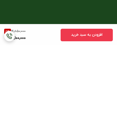
14,850,000
5
%
افزودن به سبد خرید
14,100,000
برگشت به بالا