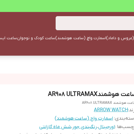
(عروس و داماد)
اسمارت واچ (ساعت هوشمند)
ساعت کودک و نوجوان
ساعت ایستا
عت هوشمندAR908 ULTRAMAX
ت هوشمند AR908 ULTRAMAX
ند:
ARROW WATCH
ته‌بندی
:
اسمارت واچ (ساعت هوشمند)
چسب‌ها :
اورجینال
،
رنگبندی جور
،
شش ماه گارانتی