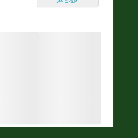
افزودن نظر
دارای CHAT GPT و قابلیت نصب ۹ بازی جذاب
دارای حافظه داخلی برای گالری عکس ، ذخیره موزیک و 
امکان پاسخگویی و بی صدا کردن زنگ و آلارم با حرکت 
امکان اضافه کردن مخاطبین تا ۲۵۰ نفر
قابلیت شخصی سازی دکمه و دستیار صوتی
سرعت بالا و یادآورکم تحرکی، نوشیدن آب و زمان دارو
دارای مجیک باتن ،پاور باتن فعال و دکمه نگهدارنده بند
قابلیت قرار دادن عکس دلخواه بر روی صفحه نمایش
امکان پسورد گذاری،دارای شارژر وایرلس
قاب آلمینیومی ضد حساسیت
دارای سنسور حرارتی برای پایش سلامتی
صفحه نمایش های بسیار متنوع و تم های مدل اپل سری 
قابلیت نشان دادن شماره تماس ها