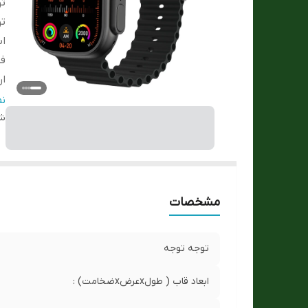
ت
ت
ابع
فی
ار
سا
ن
شن
مشخصات
توجه توجه
ابعاد قاب ( طولxعرضxضخامت) :