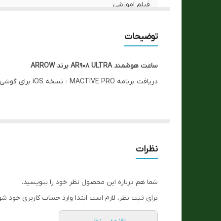
فیلم اموزشی
ارسال رایگان
توضیحات
سایز قاب
ساعت هوشمند AR908 ULTRA برند ARROW
دریافت برنامه MACTIVE PRO : نسخه iOS برای گوشی های آیفون:
نسخه اندروید:
نظرات
ویژگی های محصول
قابلیت مکالمه ،سایز ۴۹ میلیمتری دو هسته ای دارای تم های سری ۱۰ و امکان اتصال به ایرپاد
شما هم درباره این محصول نظر خود را بنویسید.
صفحه نمایش فول اسکرین و AMOLED و نرخ تازه سازی بالا
برای ثبت نظر، لازم است ابتدا وارد حساب کاربری خود شو
دارای قطب نمای دیجیتالی و ارتفاع سنج