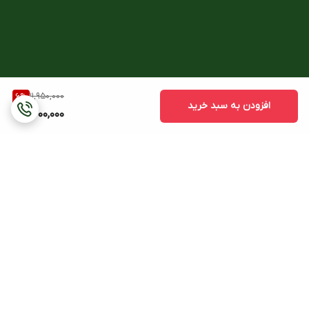
با گارانتی طلایی ۶ ماهه شرکتی ARROW
11,950,000
6
%
افزودن به سبد خرید
11,200,000
برگشت به بالا