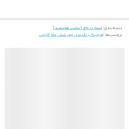
نسخه اندروید :
دسته‌بندی
:
اسمارت واچ (ساعت هوشمند)
برچسب‌ها :
اورجینال
،
رنگبندی جور
،
شش ماه گارانتی
ویژگی های محصول
قاب کاملا مشابه اپل واچ سری ۱۰ مینی سایز ۴۲
قابلیت اتصال به ایر پاد ، مشاهده عکس و ویدئو
دارای ۴ گیگ حافظه داخلی برای ذخیره سازی موزیک،عکس و ویدئو
صفحه نمایش فول اسکرین و AMOLED و حاشیه بسیار باریک
دارا بودن فیس واچ های متنوع داخل ساعت و امکان استفاده از فیس واچ ه
دارای صفحه نمایش همیشه روشن با تنوع بالا
دارای حافظه داخلی برای گالری عکس و ذخیره موزیک