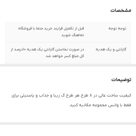
مشخصات
توجه توجه
قبل از تکمیل فرایند خرید حتما با فروشگاه
تماهنگ شوید
گارانتی و پک هدیه
در صورت نخاستن گارانتی پک هدیه 10درصد از
کل مبلغ کسر خواهد شد
هزینه ی ارسال
رایگان
توضیحات
اصالت برند
ژاپن
کیفیت ساخت عالی در ۸ طرح هر طرح گ زیبا و جذاب و پاستیلی برای
تنوع رنگ صفحه
5رنگ
فقط با واتس مجموعه مکاتبه کنید.
تصویر
جنس بدنه
پلاستیک
کیفیت رنگ
رنگ ثابت با ماندگاری بال