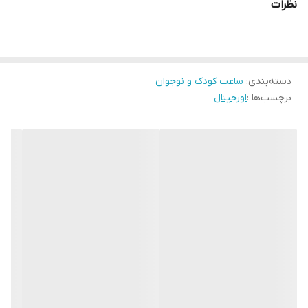
نظرات
نوع موتور ساعت
2035 میوتای ژاپن شرکتی
مقاومت در برابر آب
10bar
:
دسته‌بندی
:
ساعت کودک و نوجوان
برچسب‌ها :
اورجینال
مناسب برای :
پسرانه و دخترانه
رنگ صفحه تصویر
سبز با ایندکسهای مشکی
جنس بند
پلاستیک مقاوم
فرم قاب
گرد
رنگ بدنه
نارنجی
رنگبند
سبز تیره و روشن
نوع قفل :
قفل کمری