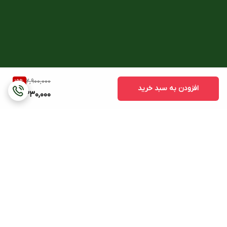
2,900,000
19
%
افزودن به سبد خرید
2,330,000
برگشت به بالا