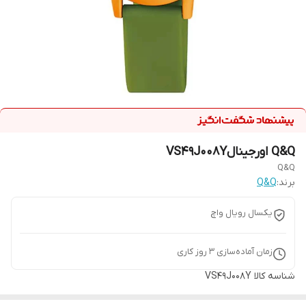
Q&Q اورجینالVS49J008Y
Q&Q
برند:
Q&Q
یکسال رویال واچ
زمان آماده‌سازی
3
روز کاری
شناسه کالا
VS49J008Y