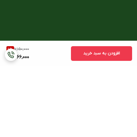
7,150,000
6
%
افزودن به سبد خرید
6,666,000
برگشت به بالا