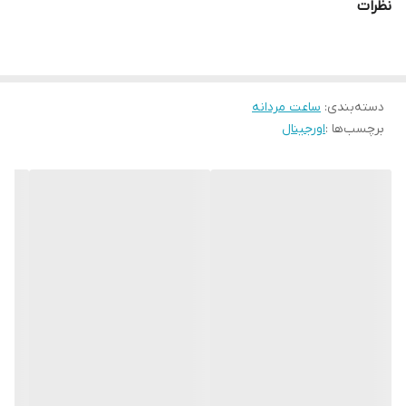
نظرات
نوع موتور ساعت
2035 میوتای ژاپن شرکتی
مقاومت در برابر آب
5bar
:
دسته‌بندی
:
ساعت مردانه
برچسب‌ها :
اورجینال
مناسب برای :
مردانه
رنگ صفحه تصویر
مشکی با ایندکسها زرد
جنس بند
استیل ضد زنگ
فروش بصورت تکی
دارد
فرم قاب
گرد
رنگ بدنه
استیل با زه وار مشکی رولکسی
رنگب ند
زرد