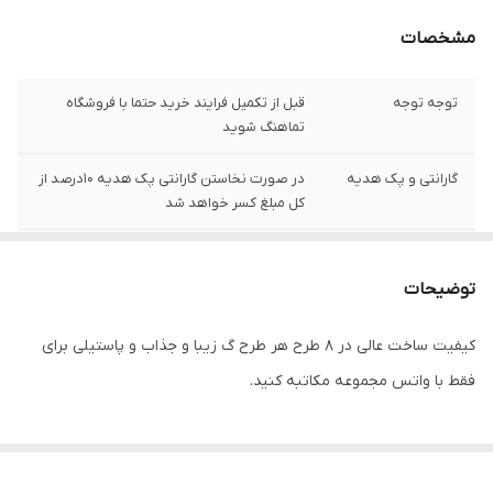
مشخصات
توجه توجه
قبل از تکمیل فرایند خرید حتما با فروشگاه
تماهنگ شوید
گارانتی و پک هدیه
در صورت نخاستن گارانتی پک هدیه 10درصد از
کل مبلغ کسر خواهد شد
هزینه ی ارسال
رایگان
توضیحات
اصالت برند
ژاپن
کیفیت ساخت عالی در ۸ طرح هر طرح گ زیبا و جذاب و پاستیلی برای
تنوع رنگ صفحه
8رنگ
فقط با واتس مجموعه مکاتبه کنید.
تصویر
جنس بدنه
فلزی
کیفیت رنگ
رنگ ثابت با ماندگاری عالی