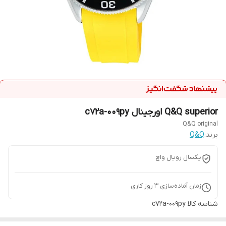
Q&Q superior اورجینال c72a-009py
Q&Q original
برند:
Q&Q
یکسال رویال واچ
زمان آماده‌سازی
3
روز کاری
شناسه کالا
c72a-009py