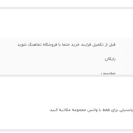
قبل از تکمیل فرایند خرید حتما با فروشگاه تماهنگ شوید
رایگان
سوِییس
4 رنگ
فلزی
رنگ ثابت با ماندگاری بالا
2035 میوتای ژاپن شرکتی