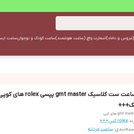
(عروس و داماد)
اسمارت واچ (ساعت هوشمند)
ساعت کودک و نوجوان
ساعت ایستا
ساعت ست کلاسیک gmt master پپسی x
ک+++
gmt mas های کپی
ند:
rolex کپی+++
ته‌بندی
:
ساعت مردانه