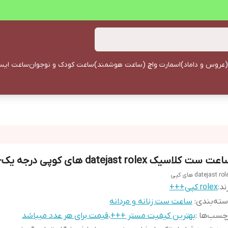
(عروس و داماد)
اسمارت واچ (ساعت هوشمند)
ساعت کودک و نوجوان
ساعت ایستا
ت ست کلاسیک datejast rolex های کوپی درجه یک+++
datejast ro های کپی
ند:
rolex کپی+++
ته‌بندی
:
ساعت ست زنانه و مردانه
چسب‌ها :
بهترین کیفیت مستر +++
،
قیمت برای هر عدد میباشد