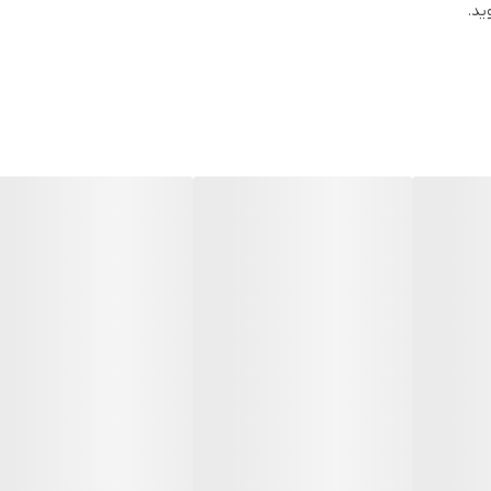
ید.
دارد
سایز 1و 2 و 3
گرد
طلایی
طلایی
قفل یکپارچه رولکسی