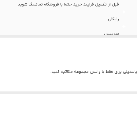
قبل از تکمیل فرایند خرید حتما با فروشگاه تماهنگ شوید
رایگان
سوِییس
8 رنگ
فلزی
رنگ ثابت با ماندگاری ده ساله
2035 میوتای ژاپن شرکتی
مردانه و زنانه
سفید صدفی با ایندکسها و نگینها ی طلایی
استیل ضد زنگ