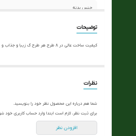
ا
جنس بدنه
قی
جنس بند
توضیحات
کیفیت رنگ
کیفیت ساخت عالی در ۸ طرح هر طرح گ زیبا و جذاب و پاستیلی برای فقط با واتس مجموعه مکاتبه کنید.
نوع موتور ساعت
هزینه ی ارسال
توجه توجه
نظرات
مناسب برای :
شما هم درباره این محصول نظر خود را بنویسید.
فرم قاب
برای ثبت نظر، لازم است ابتدا وارد حساب کاربری خود شو
نوع قفل :
افزودن نظر