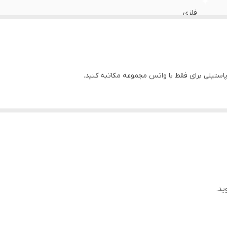
مکان فروش بصورت تکی
:
دارد
فلزی
مت برای
:
هر عدد
استیل ضد زنگ
ابکاری
چین شرکتی
به عهده ی مشتری
قبل از تکمیل فرایند خرید حتما با فروشگاه تماهنگ شوید
پسرانه و دخترانه
4گوش
ید.
ریلی