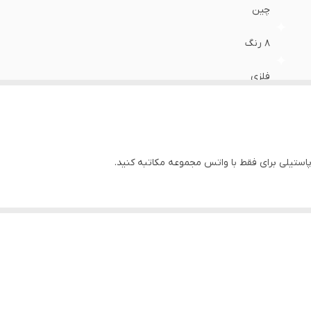
چین
8 رنگ
فلزی
فلزی
ابکاری به روش فورتیک
چین شرکتی
به عهده ی مشتری
قبل از تکمیل فرایند خرید حتما با فروشگاه تماهنگ شوید
خانمها و دخترانه
گرد