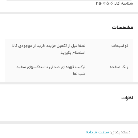
شناسه کالا
na-9251-6
مشخصات
توضیحات
لطفا قبل از تکمیل فرایند خرید از موجودی کالا
استعلام بگیرید
رنگ صفحه
ترکیب قهوه ای صدفی با ایندکسهای سفید
شب نما
اصالت برند
چین
نظرات
جنس بند :
استیل 316 ضد زنگ
ارسال رایگان
دارد
تعداد موتور :
3 موتور کرنو گراف
دسته‌بندی
:
ساعت مردانه