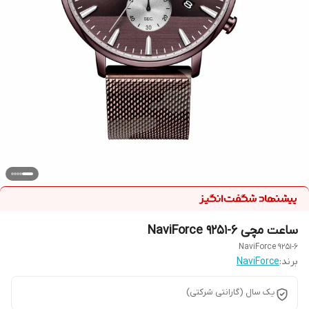
ساعت مچی 6-NaviForce 9251
9251-6 NaviForce
برند:
NaviForce
یک سال (گارانتی شرکتی)