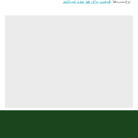
برچسب‌ها :
قیمت برای هر عدد میباشد
رنگ بند
قهوه ای و شامپاینی چریکی
رنگ قاب
شامپاینی
جنس شیشه :
معدنی
ست زنانه و مردانه
ندارد
مقاوم در برابر اب
wr-3atm
نوع قفل :
کمری 3قفلی
نوع موتور ساعت
کوارتز
مناسب برای :
اقایان خانمها
فرم قاب
گرد