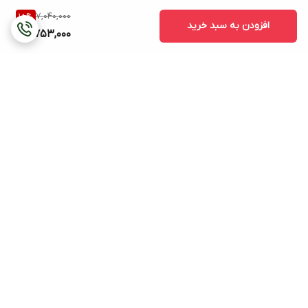
7,040,000
18
%
افزودن به سبد خرید
5,753,000
برگشت به بالا
هزینه ی ارسال (بجز
پشتیبانی ۲۴ ساعته
ساعتهای دیواری و ایستاده