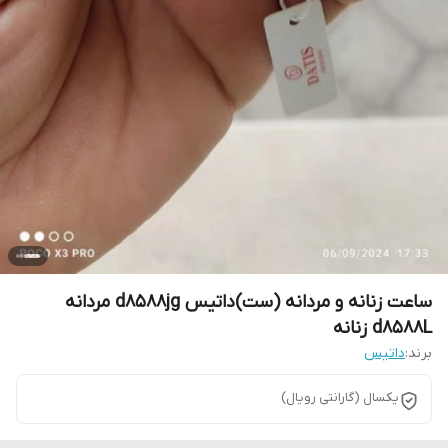
ساعت زنانه و مردانه (ست)داتیس d8588jg مردانه
d8588L زنانه
برند:
داتیس
یکسال (گارانتی رویال)