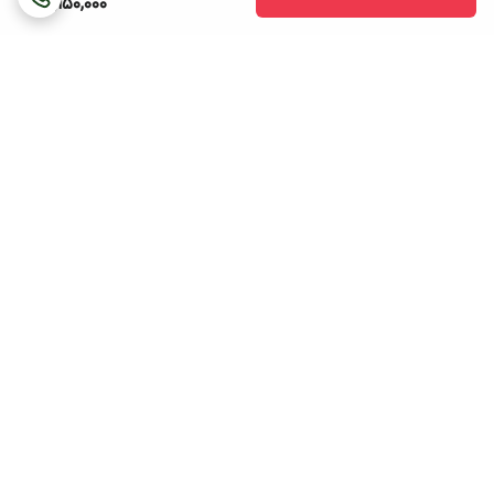
12,150,000
برگشت به بالا
هزینه ی ارسال (بجز
پشتیبانی ۲۴ ساعته
ساعتهای دیواری و ایستاده
و خرید زیر دو میلیون
تومان ) رایگان میباشد.