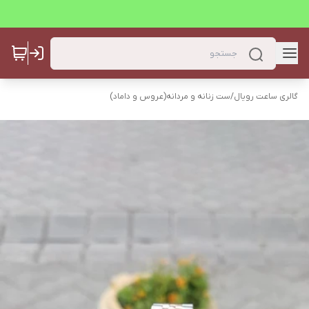
گالری ساعت رویال
/
ست زنانه و مردانه(عروس و داماد)