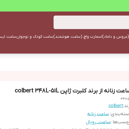
(عروس و داماد)
اسمارت واچ (ساعت هوشمند)
ساعت کودک و نوجوان
ساعت ایستا
عت زنانه از برند کلبرت ژاپن colbert 348L-51L
348-5
ند:
colbert
ته‌بندی
:
ساعت زنانه
چسب‌ها :
ساعت_رویال