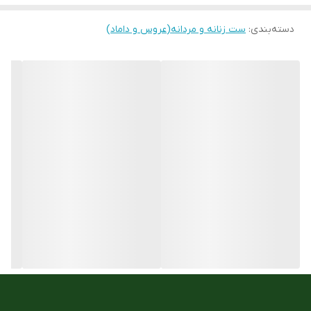
رنگ تصویر
سبز با ایندکس و عقربه ها استیل
دسته‌بندی
:
ست زنانه و مردانه(عروس و داماد)
رنگ قاب
استیل316
رنگ بند
استیل316
قاب نگیندار
بدون نگین
نوع قفل :
پروانه ای فشاری
جنس بدنه
استیل ضد حساسیت
قاب ساعت
گرد
تنوع رنگ
8رنگ
جنس شیشه :
سافایر کرستال مقاوم
جنس بند :
استیل ضد حساسیت