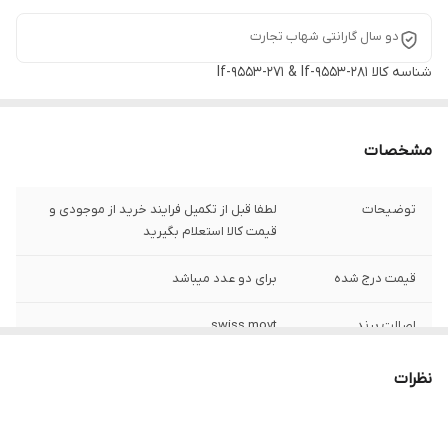
دو سال گارانتی شهاب تجارت
شناسه کالا
lf-9553-271 & lf-9553-281
مشخصات
توضیحات
لطفا قبل از تکمیل فرایند خرید از موجودی و
قیمت کالا استعلام بگیرید
قیمت درج شده
برای دو عدد میباشد
اصالت برند
swiss movt
برند
albert trice
نظرات
نوع موتور
تک موتور تقویمدار