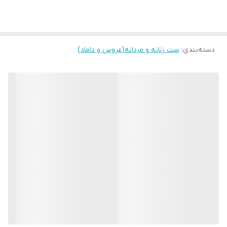
نوع موتور
تک موتور تقویمدار
رنگ تصویر
سرمه ای با ایندکس و عقربه های استیل شب
نما
دسته‌بندی
:
ست زنانه و مردانه(عروس و داماد)
رنگ قاب
استیل316
رنگ بند
استیل316
قاب نگیندار
بدون نگین
نوع قفل :
پروانه ای فشاری
جنس بدنه
استیل ضد حساسیت
قاب ساعت
گرد
تنوع رنگ
8رنگ