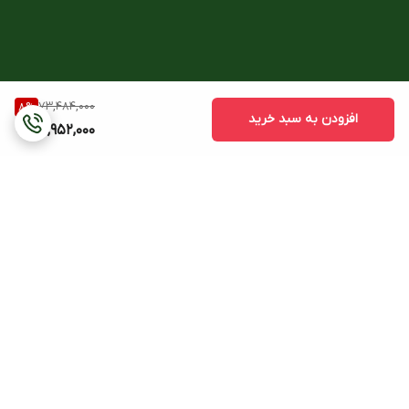
73,484,000
8
%
افزودن به سبد خرید
66,952,000
برگشت به بالا