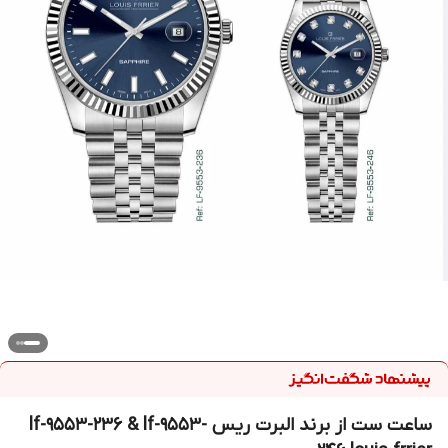
ساعت ست از برند البرت ریس lf-9553-236 & lf-9553-