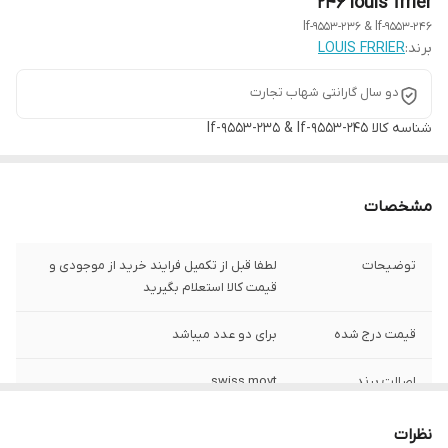
246 louis frrier
lf-9553-236 & lf-9553-246
برند:
LOUIS FRRIER
دو سال گارانتی شهاب تجارت
شناسه کالا
lf-9553-235 & lf-9553-245
مشخصات
توضیحات
لطفا قبل از تکمیل فرایند خرید از موجودی و
قیمت کالا استعلام بگیرید
قیمت درج شده
برای دو عدد میباشد
اصالت برند
swiss movt
برند
albert trice
نظرات