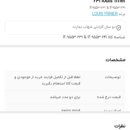
241 louis frrier
lf-9553-231 & lf-9553-241
برند:
LOUIS FRRIER
دو سال گارانتی شهاب تجارت
شناسه کالا
lf-9553-231 & lf-9553-241
مشخصات
توضیحات
لطفا قبل از تکمیل فرایند خرید از موجودی و
قیمت کالا استعلام بگیرید
قیمت درج شده
برای دو عدد میباشد
اصالت برند
swiss movt
برند
albert trice
نظرات