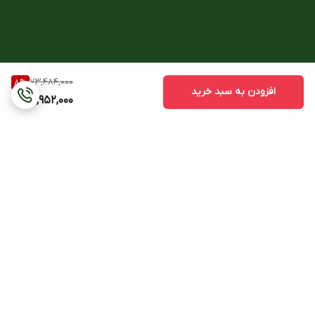
73,484,000
8
%
افزودن به سبد خرید
66,952,000
برگشت به بالا