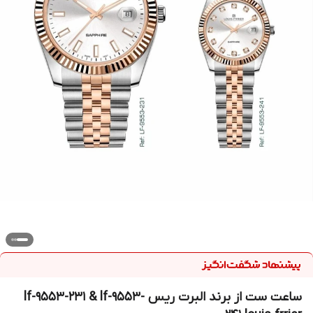
ساعت ست از برند البرت ریس lf-9553-231 & lf-9553-