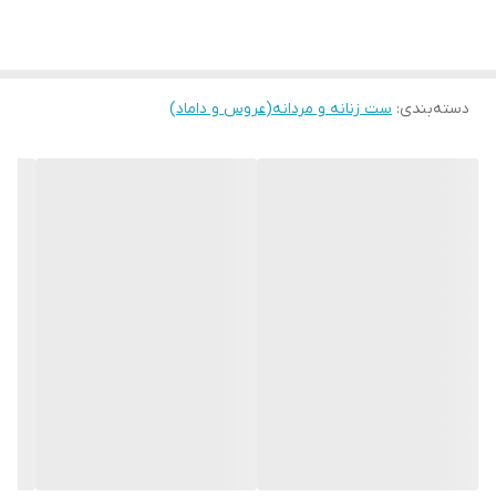
نوع موتور
تک موتور تقویمدار
رنگ تصویر
سفید صدفی با ایندکس و عقربه های
رزگلدشب نما
دسته‌بندی
:
ست زنانه و مردانه(عروس و داماد)
رنگ قاب
دو رنگ رزگلد و استیل316
رنگ بند
دو رنگ رزگلد و استیل316
قاب نگیندار
بدون نگین
نوع قفل :
پروانه ای فشاری
جنس بدنه
استیل ضد حساسیت
قاب ساعت
گرد
تنوع رنگ
8رنگ