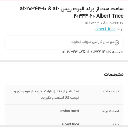
ساعت ست از برند البرت ریس at-20343-10 & at-
20344-20 Albert Trice
at-20343-10 &at-20344-20
برند:
albert trice
دو سال گارانتی شهاب تجارت
شناسه کالا
at-20343-04&at-20344-14
مشخصات
توضیحات
لطفا قبل از تکمیل فرایند خرید از موجودی و
قیمت کالا استعلام بگیرید
اصالت برند
swiss movt
برند
albert trice