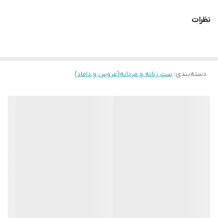
قیمت درج شده
برای دو عدد میباشد
نظرات
نوع موتور
تک موتور تقویمدار
رنگ تصویر
خاکستری تیره با ایندکس و عقربه های نقره ای
شب نما
دسته‌بندی
:
ست زنانه و مردانه(عروس و داماد)
رنگ قاب
مشکی مات
رنگ بند
مشکی مات
قاب نگیندار
بدون نگین
نوع قفل :
پروانه ای فشاری
جنس بدنه
استیل ضد حساسیت
قاب ساعت
گرد