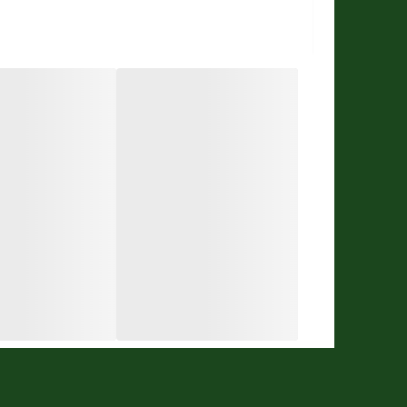
قاب نگیندار
نوع قفل :
جنس بدنه
قاب ساعت
تنوع رنگ
جنس بند :
ارسال رایگان
مقاوم در برابر اب
شرکت سازنده موتور :