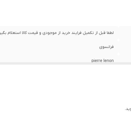
لطفا قبل از تکمیل فرایند خرید از موجودی و قیمت کالا استعلام بگیر
فرانسوی
pierre lenon
سه موتور فعال
قرمز با ایندکس و عقربه های سفید
سیاه
ید.
سیاه