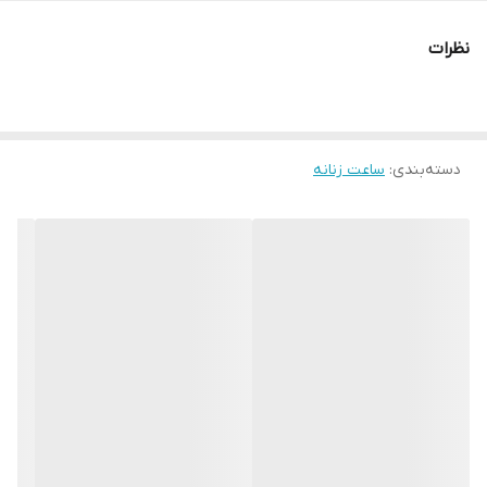
رنگ تصویر
سرمه ای با ایندکسهای طلایی
نظرات
رنگ قاب
طلایی
قاب نگیندار
بدون نگین
دسته‌بندی
:
ساعت زنانه
نوع قفل :
کمری
رنگ بند
سرمه ای
قاب ساعت
مستطیل
جنس بدنه
استیل ضد حساسیت
جنس بند :
چرم مصنوعی با کیفیت
تنوع رنگ
8رنگ