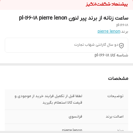
ساعت زنانه از برند پیر لنون pl-166-18 pierre lenon
pl-166-18
برند:
pierre lenon
دو سال گارانتی شهاب تجارت
شناسه کالا
pl-166-18
مشخصات
توضیحات
لطفا قبل از تکمیل فرایند خرید از موجودی و
قیمت کالا استعلام بگیرید
اصالت برند
فرانسوی
برند
pierre lenon