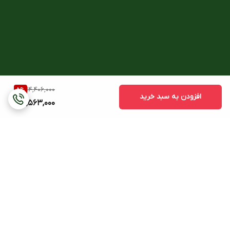
14,406,000
5
%
افزودن به سبد خرید
13,563,000
برگشت به بالا