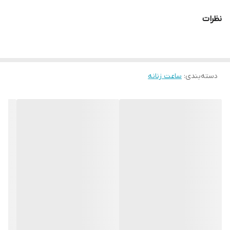
رنگ تصویر
سرمه ای
نظرات
رنگ قاب
استیل و طلایی
قاب نگیندار
بدون نگین
دسته‌بندی
:
ساعت زنانه
نوع قفل :
پروانه ای فشاری
رنگ بند
استیل و طلایی
قاب ساعت
مستطیل
جنس بدنه
استیل ضد حساسیت
جنس بند :
استیل ضد حساسیت
ارسال رایگان
دارد