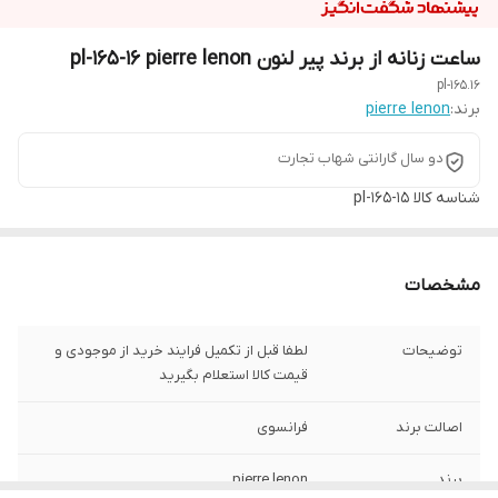
ساعت زنانه از برند پیر لنون pl-165-16 pierre lenon
pl-165.16
برند:
pierre lenon
دو سال گارانتی شهاب تجارت
شناسه کالا
pl-165-15
مشخصات
توضیحات
لطفا قبل از تکمیل فرایند خرید از موجودی و
قیمت کالا استعلام بگیرید
اصالت برند
فرانسوی
برند
pierre lenon