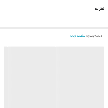
رنگ تصویر
طوسی
نظرات
رنگ قاب
استیل و رز گلد
قاب نگیندار
بدون نگین
دسته‌بندی
:
ساعت زنانه
نوع قفل :
پروانه ای فشاری
رنگ بند
استیل و رز گلد
قاب ساعت
مستطیل
جنس بدنه
استیل ضد حساسیت
جنس بند :
استیل ضد حساسیت
ارسال رایگان
دارد