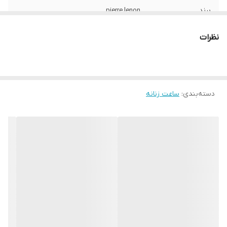
برند
pierre lenon
رنگ تصویر
سرمه ای
نظرات
رنگ قاب
استیل
قاب نگیندار
بدون نگین
دسته‌بندی
:
ساعت زنانه
نوع قفل :
پروانه ای فشاری
رنگ بند
استیل
قاب ساعت
گرد
جنس بدنه
استیل ضد حساسیت
جنس بند :
استیل ضد حساسیت
ارسال رایگان
دارد