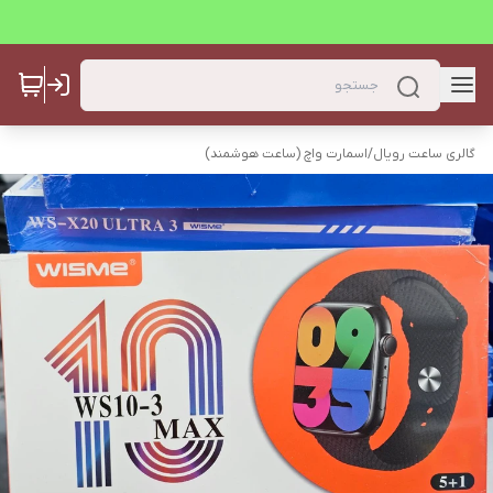
گالری ساعت رویال
/
اسمارت واچ (ساعت هوشمند)