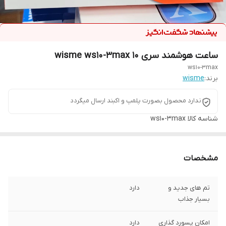
ساعت هوشمند سری 10 wisme ws10-3max
ws10-3max
برند:
wisme
ندارد محصول بصورت پلمپ و اکبند ارسال میگردد
شناسه کالا
ws10-3max
مشخصات
تم های جدید و
دارد
بسیار جذاب
امکان پسورد گذاری
دارد