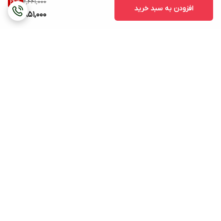
2,441,000
24
%
افزودن به سبد خرید
1,851,000
برگشت به بالا
هزینه ی ارسال (بجز
پشتیبانی ۲۴ ساعته
ساعتهای دیواری و ایستاده
و خرید زیر دو میلیون