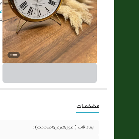
ج
ج
ن
شن
نو
م
ار
ش
س
مشخصات
ابعاد قاب ( طولxعرضxضخامت) :