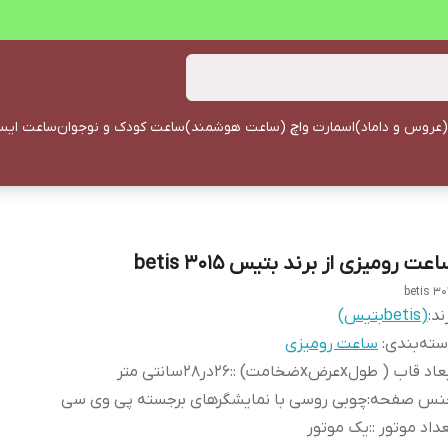
(عروس و داماد)
اسمارت واچ (ساعت هوشمند)
ساعت کودک و نوجوان
ساعت ایستا
عت رومیزی از برند بتیس betis 3015
betis 30
ند:
(betisبتیس)
ته‌بندی
:
ساعت رومیزی
اد قاب ( طولxعرضxضخامت) :
:
26در28سانتی متر
نس صفحه
:
چوبی روسی با نمایشگرهای برجسته پی وی سی
داد موتور :
:
یک موتور