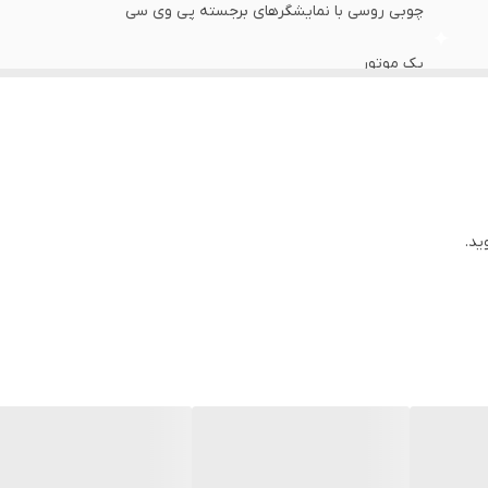
چوبی روسی با نمایشگرهای برجسته پی وی سی
یک موتور
استیل
فلزی
ارامگرد (بی صدا) درجه یک تایوان
ید.
گرد
ندارد
ندارد
ایران