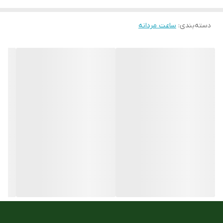
تعداد موتور :
نمایشگرهای طرح کنتور
دسته‌بندی
:
ساعت مردانه
فرم قاب
چهار گوش
جنس قاب و بدنه
استیل ضد حساسیت 316
جنس بند :
رابر یا PU رزین
ست زنانه و مردانه
ندارد
مقاوم در برابر اب
100M
ارسال رایگان
دارد
رنگ قاب
مشکی
نوع قفل :
سگک کمری