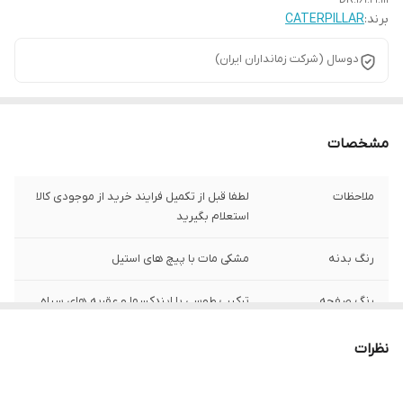
DR.161.21.111
برند:
CATERPILLAR
دوسال (شرکت زمانداران ایران)
مشخصات
ملاحظات
لطفا قبل از تکمیل فرایند خرید از موجودی کالا
استعلام بگیرید
رنگ بدنه
مشکی مات با پیچ های استیل
رنگ صفحه
ترکیب طوسی با ایندکسها و عقربه های سیاه
رنگ بند
سیاه
نظرات
اصالت برند
امریکا