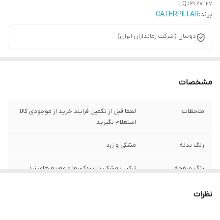
LQ.169.27.127
برند:
CATERPILLAR
دوسال (شرکت زمانداران ایران)
مشخصات
ملاحظات
لطفا قبل از تکمیل فرایند خرید از موجودی کالا
استعلام بگیرید
رنگ بدنه
مشکی و زرد
رنگ صفحه
ترکیب مشکی با ایندکسها و عقربه های زرد
تعداد موتور :
سه موتور فعال دوال تایم
نظرات
رنگ بند
زرد