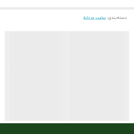
اصالت برند
امریکا
دسته‌بندی
:
ساعت مردانه
جنس قاب و بدنه
استیل ضد حساسیت 316
جنس بند :
رابر یا PU رزین
فرم قاب
گرد
مقاوم در برابر اب
100M
رنگ قاب
مشکی
ارسال رایگان
دارد
ست زنانه و مردانه
ندارد
نوع قفل :
سگک کمری