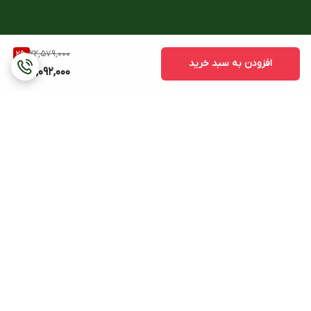
22,579,000
2
%
افزودن به سبد خرید
22,092,000
برگشت به بالا