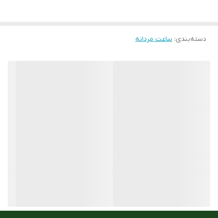
رنگ بند
مشکی
تعداد موتور :
تک موتور تقویمدار
دسته‌بندی
:
ساعت مردانه
فرم قاب
گرد
جنس قاب و بدنه
استیل ضد حساسیت 316
جنس بند :
رابر یا PU رزین
مقاوم در برابر اب
100M
رنگ قاب
مشکی
ارسال رایگان
دارد
ست زنانه و مردانه
ندارد
نوع قفل :
سگک کمری