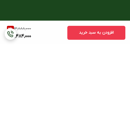
13,888,000
2
%
افزودن به سبد خرید
13,484,000
برگشت به بالا