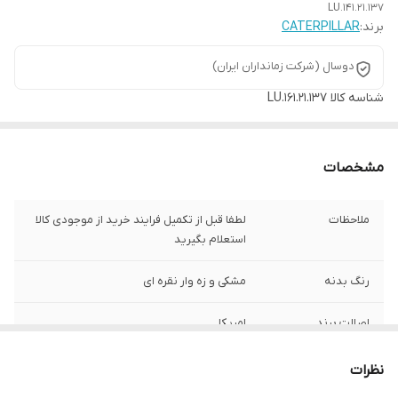
LU.141.21.137
برند:
CATERPILLAR
دوسال (شرکت زمانداران ایران)
شناسه کالا
LU.161.21.137
مشخصات
ملاحظات
لطفا قبل از تکمیل فرایند خرید از موجودی کالا
استعلام بگیرید
رنگ بدنه
مشکی و زه وار نقره ای
اصالت برند
امریکا
رنگ صفحه
ترکیب مشکی با ایندکسها و عقربه های نارنجی
نظرات