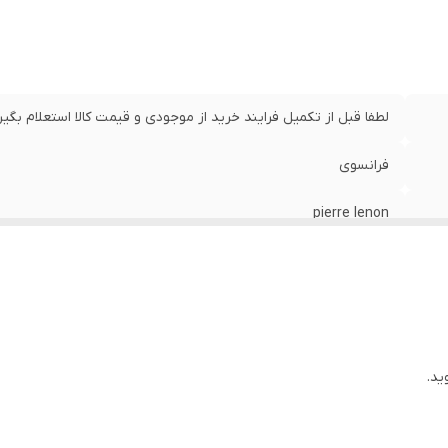
لطفا قبل از تکمیل فرایند خرید از موجودی و قیمت کالا استعلام بگیر
فرانسوی
pierre lenon
مشکی با ایندکسهای طلایی نگیندار
استیل و طلایی
ندارد
ید.
قهوه ای