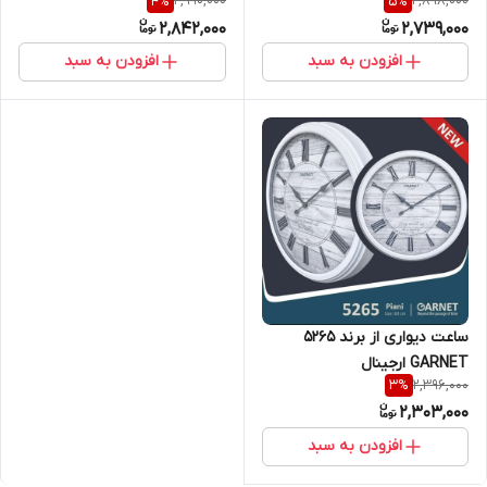
2,990,000
2,898,000
4
%
5
%
2,842,000
2,739,000
افزودن به سبد
افزودن به سبد
ساعت دیواری از برند 5265
GARNET ارجینال
2,396,000
3
%
2,303,000
افزودن به سبد