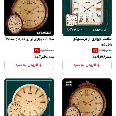
ساعت دیواری از برنددیاکو
ساعت دیواری از برنددیاکو 9201.80
9160.65
12,286,000
10,143,000
9
%
9
%
11,060,000
9,178,000
افزودن به سبد
افزودن به سبد