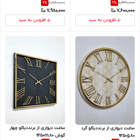
8,860,000
8,430,000
9
%
9
%
7,980,000
7,600,000
افزودن به سبد
افزودن به سبد
ساعت دیواری از برنددیاکو چهار
ساعت دیواری از برنددیاکو گرد
گوش 9250m.80
9250g.80