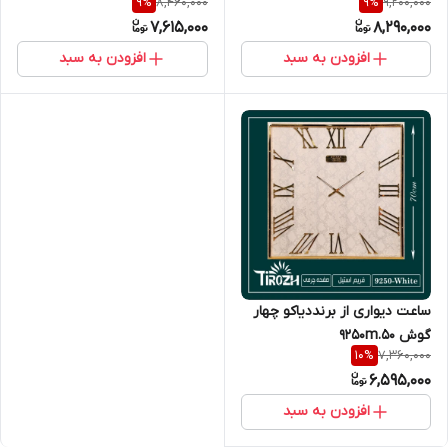
8,460,000
9,200,000
9
%
9
%
7,615,000
8,290,000
افزودن به سبد
افزودن به سبد
ساعت دیواری از برنددیاکو چهار
گوش 9250m.50
7,360,000
10
%
6,595,000
افزودن به سبد