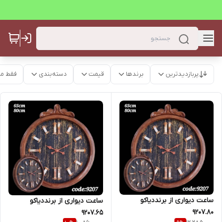
پربازدیدترین
برندها
قیمت
دسته‌بندی
فقط م
ساعت دیواری از برنددیاکو
ساعت دیواری از برنددیاکو
9207.80
9207.65