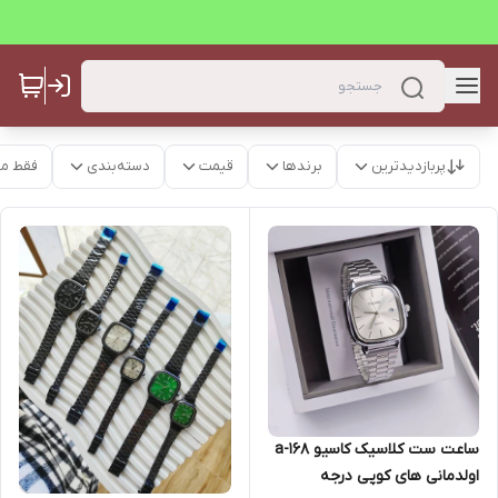
پربازدیدترین
برندها
قیمت
دسته‌بندی
فقط م
ساعت ست کلاسیک کاسیو a-168
اولدمانی های کوپی درجه