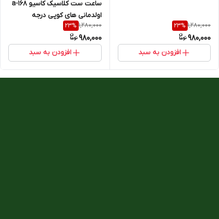
یک+++
ساعت ست کلاسیک کاسیو a-168
اولدمانی های کوپی درجه
1,280,000
1,280,000
23
%
23
%
یک+++
980,000
980,000
افزودن به سبد
افزودن به سبد